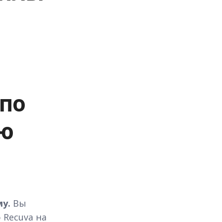
 по
ю
у.
Вы
 Recuva на