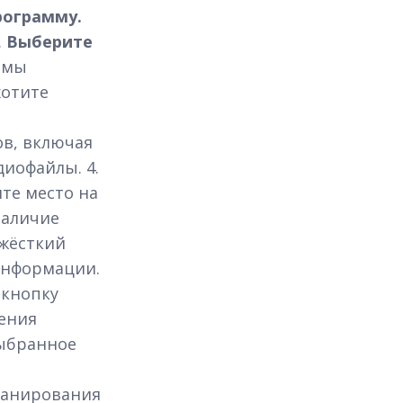
рограмму.
.
Выберите
ммы
хотите
в, включая
диофайлы. 4.
те место на
наличие
 жёсткий
информации.
кнопку
ения
выбранное
канирования