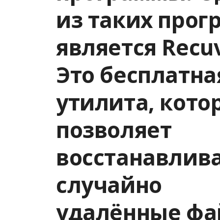
из таких прог
является Recu
Это бесплатна
утилита, кото
позволяет
восстанавлив
случайно
удалённые ф