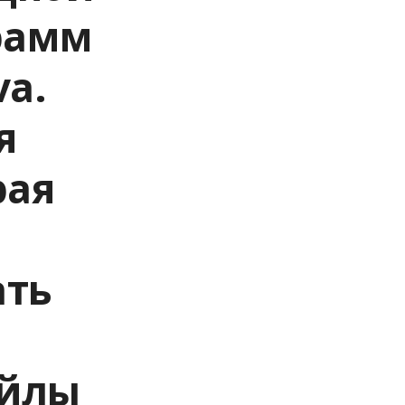
рамм
va.
я
рая
ать
айлы