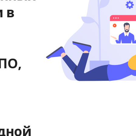
 в
ПО,
дной