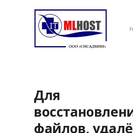
Г
Для
восстановлен
файлов, удал