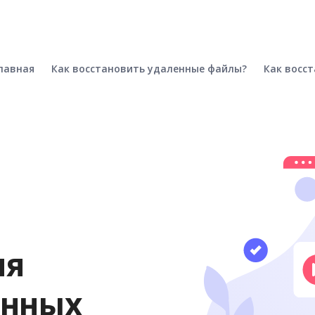
лавная
Как восстановить удаленные файлы?
Как восс
ия
ённых