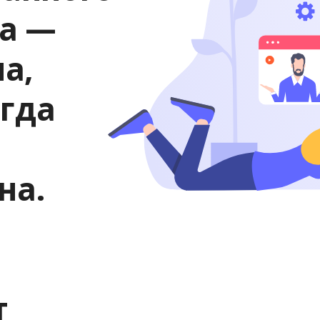
ка —
а,
егда
на.
т