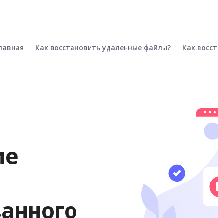
лавная
Как восстановить удаленные файлы?
Как восс
ие
анного