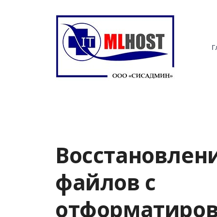
Г
Восстановлен
файлов с
отформатиров