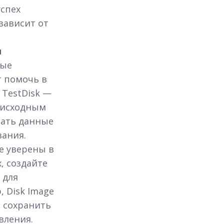
успех
зависит от
и
рые
т помочь в
 TestDisk —
 исходным
вать данные
ания.
е уверены в
, создайте
 для
 Disk Image
т сохранить
вления.