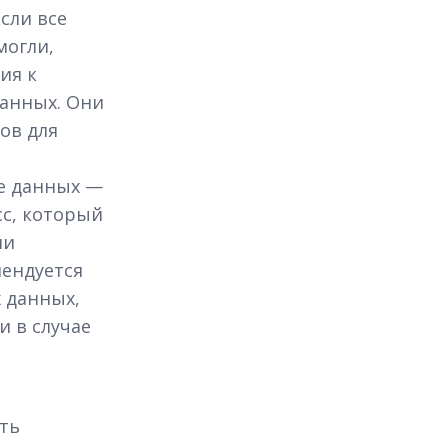
сли все
могли,
ия к
анных. Они
ов для
е данных —
с, который
ли
ендуется
 данных,
 в случае
ать