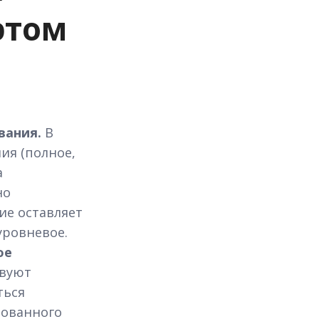
этом
вания.
В
ия (полное,
а
но
ие оставляет
уровневое.
ое
вуют
ться
рованного